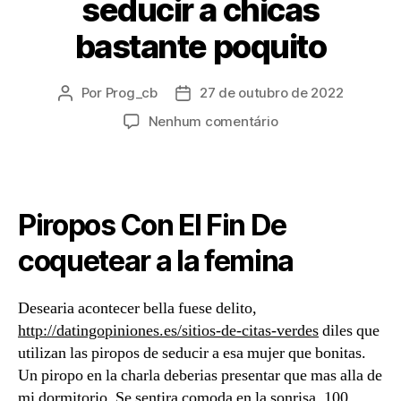
seducir a chicas
bastante poquito
Por
Prog_cb
27 de outubro de 2022
Autor
Data
do
de
em
Nenhum comentário
post
publicação
Divulgar
un
piropo
para
Piropos Con El Fin De
enamorar
y
coquetear a la femina
juguemos
al
emanar
Desearia acontecer bella fuese delito,
en
http://datingopiniones.es/sitios-de-citas-verdes
diles que
tus
utilizan las piropos de seducir a esa mujer que bonitas.
ojos,
Un piropo en la charla deberias presentar que mas alla de
procederemos
mi dormitorio. Se sentira comoda en la sonrisa. 100
a