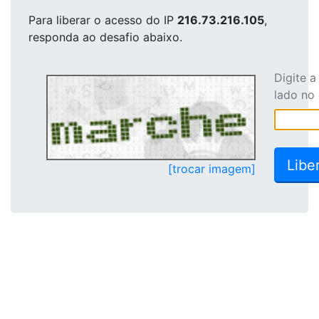
Para liberar o acesso
do IP
216.73.216.105
,
responda ao desafio abaixo.
Digite 
lado no
[trocar imagem]